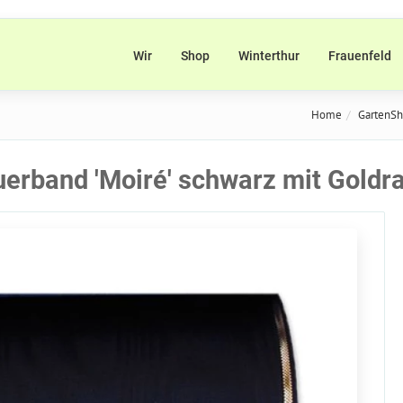
Wir
Shop
Winterthur
Frauenfeld
Home
GartenS
uerband 'Moiré' schwarz mit Goldr