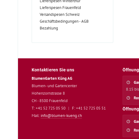
Lieferspesen Winterthur
Lieferspesen Frauenfeld
Versandspesen Schweiz
Geschäftsbedingungen - AGB
Bezahlung
Kontaktieren Sie uns
Öffnung
BlumenGarten Küng AG
Ga
Blumen- und Gartencenter
8.15 bi
Hohenzornstrasse 8
Ro
CH - 8500 Frauenfeld
T: +41 52 725 05 50
|
F: +41 52 725 05 51
Öffnung
Mail:
info@blumen-kueng.ch
Ga
Ro