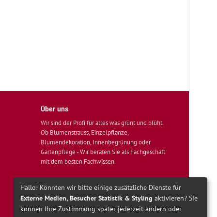
Über uns
Wir sind der Profi für alles was grünt und blüht.
Ob Blumenstrauss, Einzelpflanze,
Blumendekoration, Innenbegrünung oder
Gartenpflege - Wir beraten Sie als Fachgeschäft
mit dem besten Fachwissen.
Hallo! Könnten wir bitte einige zusätzliche Dienste für
Externe Medien, Besucher Statistik & Styling
aktivieren? Sie
können Ihre Zustimmung später jederzeit ändern oder