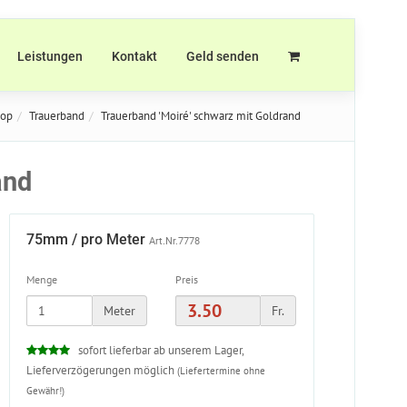
Leistungen
Kontakt
Geld senden
hop
Trauerband
Trauerband 'Moiré' schwarz mit Goldrand
and
75mm / pro Meter
Art.Nr.7778
Menge
Preis
Meter
Fr.
sofort lieferbar ab unserem Lager,
Lieferverzögerungen möglich
(Liefertermine ohne
Gewähr!)