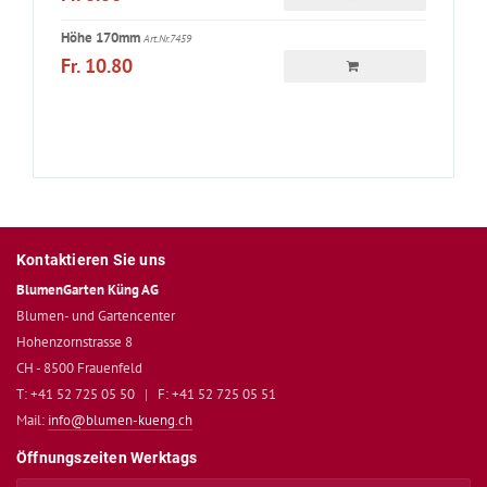
Höhe 170mm
Art.Nr.7459
Fr. 10.80
Kontaktieren Sie uns
BlumenGarten Küng AG
Blumen- und Gartencenter
Hohenzornstrasse 8
CH - 8500 Frauenfeld
T: +41 52 725 05 50
|
F: +41 52 725 05 51
Mail:
info@blumen-kueng.ch
Öffnungszeiten Werktags