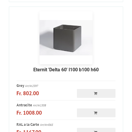
Eternit 'Delta 60' l100 b100 h60
Grey
Art.Nr.2597
Fr. 802.00
Antracite
Art.Nr.1308
Fr. 1008.00
RAL a la Carte
Art.Nr.4365