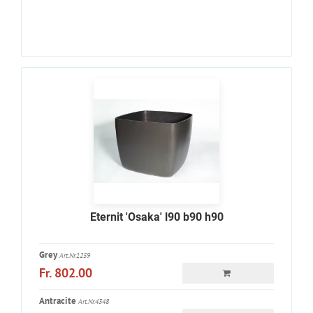
Eternit 'Osaka' l90 b90 h90
Grey
Art.Nr.1259
Fr. 802.00
Antracite
Art.Nr.4348