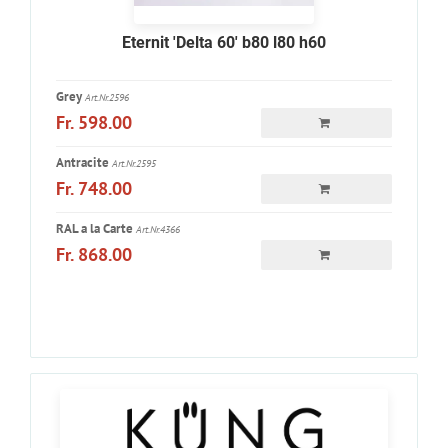
Eternit 'Delta 60' b80 l80 h60
Grey
Art.Nr.2596
Fr. 598.00
Antracite
Art.Nr.2595
Fr. 748.00
RAL a la Carte
Art.Nr.4366
Fr. 868.00