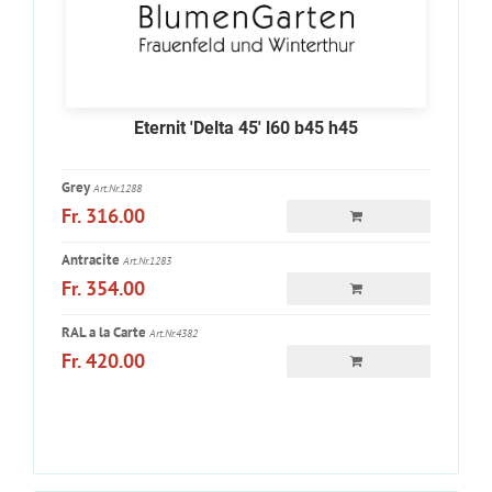
Eternit 'Delta 45' l60 b45 h45
Grey
Art.Nr.1288
Fr. 316.00
Antracite
Art.Nr.1283
Fr. 354.00
RAL a la Carte
Art.Nr.4382
Fr. 420.00