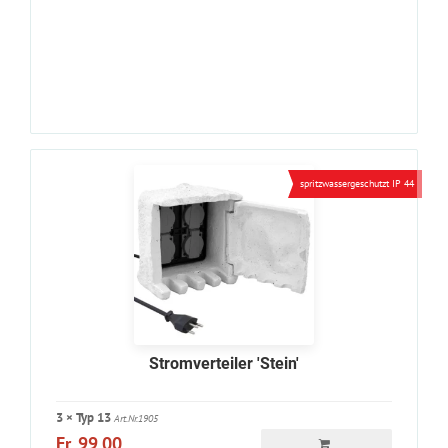
spritzwassergeschutzt IP 44
Stromverteiler 'Stein'
3 × Typ 13
Art.Nr.1905
Fr. 99.00