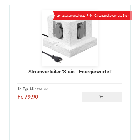
spritzwassergeschutzt IP 44; Gartensteckdosen als Stein
Stromverteiler 'Stein - Energiewürfel'
3× Typ 13
Art.Nr.1906
Fr. 79.90