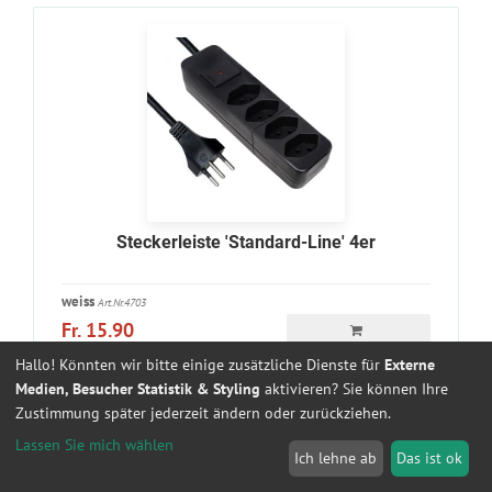
Steckerleiste 'Standard-Line' 4er
weiss
Art.Nr.4703
Fr. 15.90
Hallo! Könnten wir bitte einige zusätzliche Dienste für
Externe
schwarz
Art.Nr.4704
Medien, Besucher Statistik & Styling
aktivieren? Sie können Ihre
Fr. 15.90
Zustimmung später jederzeit ändern oder zurückziehen.
Lassen Sie mich wählen
Ich lehne ab
Das ist ok