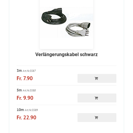
Verlängerungskabel schwarz
3m
Art.Nr.3587
Fr. 7.90
5m
Art.Nr.3588
Fr. 9.90
10m
Art.Nr.3589
Fr. 22.90