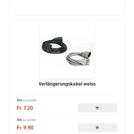
Verlängerungskabel weiss
3m
Art.Nr.3590
Fr. 7.20
5m
Art.Nr.3591
Fr. 9.90