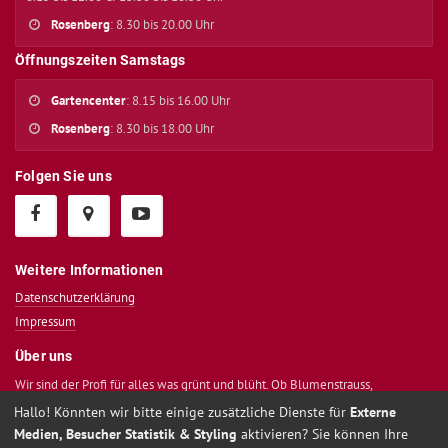
Rosenberg
: 8.30 bis 20.00 Uhr
Öffnungszeiten Samstags
Gartencenter
: 8.15 bis 16.00 Uhr
Rosenberg
: 8.30 bis 18.00 Uhr
Folgen Sie uns
Weitere Informationen
Datenschutzerklärung
Impressum
Über uns
Wir sind der Profi für alles was grünt und blüht. Ob Blumenstrauss,
Einzelpflanze, Blumendekoration, Innenbegrünung oder Gartenpflege - Wir
Hallo! Könnten wir bitte einige zusätzliche Dienste für
Externe
beraten Sie als Fachgeschäft mit dem besten Fachwissen.
Medien, Besucher Statistik & Styling
aktivieren? Sie können Ihre