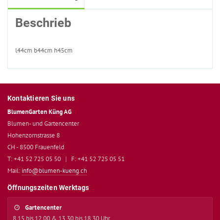
Beschrieb
l44cm b44cm h45cm
Kontaktieren Sie uns
BlumenGarten Küng AG
Blumen- und Gartencenter
Hohenzornstrasse 8
CH - 8500 Frauenfeld
T: +41 52 725 05 50
|
F: +41 52 725 05 51
Mail:
info@blumen-kueng.ch
Öffnungszeiten Werktags
Gartencenter
8.15 bis 12.00 & 13.30 bis 18.30 Uhr