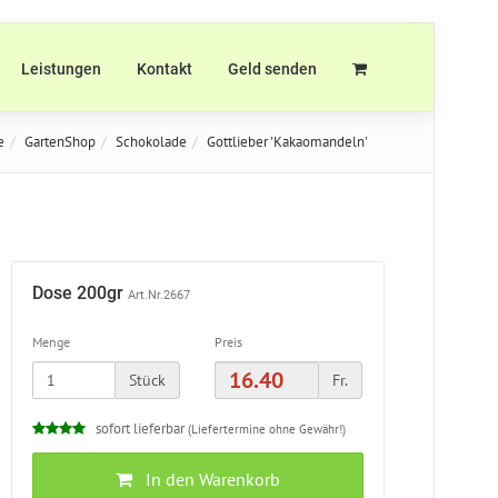
Leistungen
Kontakt
Geld senden
e
GartenShop
Schokolade
Gottlieber 'Kakaomandeln'
Dose 200gr
Art.Nr.2667
Menge
Preis
Stück
Fr.
sofort lieferbar
(Liefertermine ohne Gewähr!)
In den Warenkorb