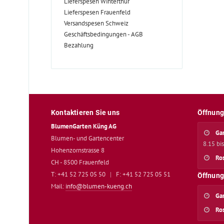
Lieferspesen Winterthur
Lieferspesen Frauenfeld
Versandspesen Schweiz
Geschäftsbedingungen - AGB
Bezahlung
Kontaktieren Sie uns
Öffnung
BlumenGarten Küng AG
Ga
Blumen- und Gartencenter
8.15 bi
Hohenzornstrasse 8
Ro
CH - 8500 Frauenfeld
T: +41 52 725 05 50
|
F: +41 52 725 05 51
Öffnung
Mail:
info@blumen-kueng.ch
Ga
Ro