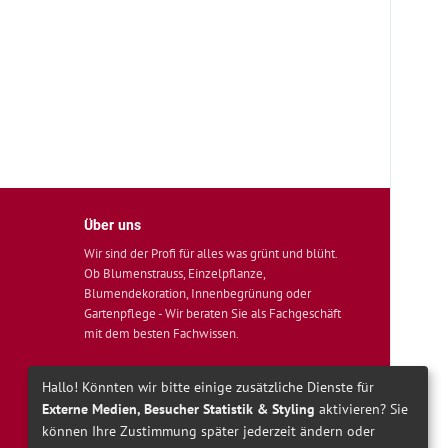
Über uns
Wir sind der Profi für alles was grünt und blüht.
Ob Blumenstrauss, Einzelpflanze,
Blumendekoration, Innenbegrünung oder
Gartenpflege - Wir beraten Sie als Fachgeschäft
mit dem besten Fachwissen.
Hallo! Könnten wir bitte einige zusätzliche Dienste für
Externe Medien, Besucher Statistik & Styling
aktivieren? Sie
können Ihre Zustimmung später jederzeit ändern oder