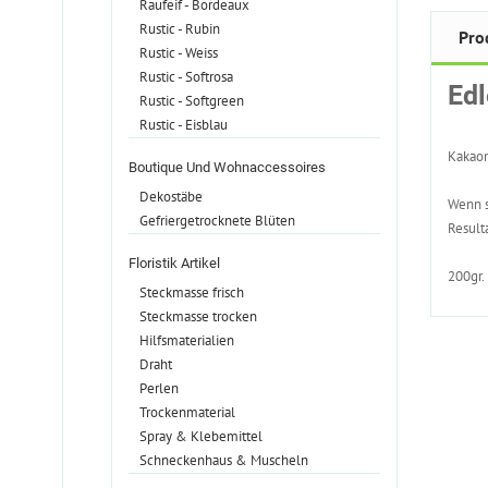
Raufeif - Bordeaux
Rustic - Rubin
Pro
Rustic - Weiss
Rustic - Softrosa
Ed
Rustic - Softgreen
Rustic - Eisblau
Kakaom
Boutique Und Wohnaccessoires
Dekostäbe
Wenn s
Gefriergetrocknete Blüten
Result
Floristik Artikel
200gr.
Steckmasse frisch
Steckmasse trocken
Hilfsmaterialien
Draht
Perlen
Trockenmaterial
Spray & Klebemittel
Schneckenhaus & Muscheln