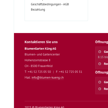
Geschäftsbedingungen - AGB
Bezahlung
Kontaktieren Sie uns
Öffnung
BlumenGarten Küng AG
Ga
Blumen- und Gartencenter
8.15 bi
Hohenzornstrasse 8
Ro
CH - 8500 Frauenfeld
T: +41 52 725 05 50
|
F: +41 52 725 05 51
Öffnung
Mail:
info@blumen-kueng.ch
Ga
Ro
2025 © BlumenGarten Küng AG