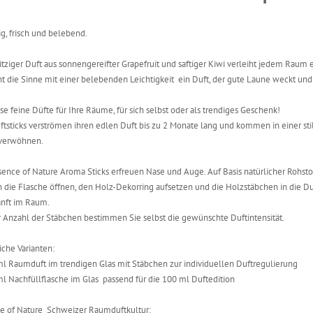
ig, frisch und belebend.
ritziger Duft aus sonnengereifter Grapefruit und saftiger Kiwi verleiht jedem Raum e
cht die Sinne mit einer belebenden Leichtigkeit  ein Duft, der gute Laune weckt und
se feine Düfte für Ihre Räume, für sich selbst oder als trendiges Geschenk!
ftsticks verströmen ihren edlen Duft bis zu 2 Monate lang und kommen in einer st
verwöhnen.
ssence of Nature Aroma Sticks erfreuen Nase und Auge. Auf Basis natürlicher Rohst
h die Flasche öffnen, den Holz-Dekorring aufsetzen und die Holzstäbchen in die Du
anft im Raum.
r Anzahl der Stäbchen bestimmen Sie selbst die gewünschte Duftintensität.
iche Varianten:
ml Raumduft im trendigen Glas mit Stäbchen zur individuellen Duftregulierung
ml Nachfüllflasche im Glas  passend für die 100 ml Duftedition
e of Nature  Schweizer Raumduftkultur: