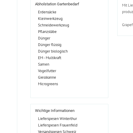
Abholstation Gartenbedarf
Mit Li
produz
Erdensäcke
Kleinwerkzeug
Grapef
Schneidewerkzeug
Pflanzstäbe
Dünger
Dünger flüssig
Dünger biologisch
EM - Multikraft
Samen
Vogelfutter
Giesskanne
Microgreens
Wichtige Informationen
Lieferspesen Winterthur
Lieferspesen Frauenfeld
Versandspesen Schweiz