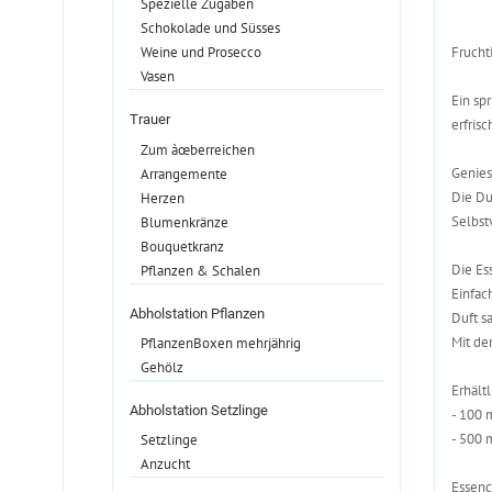
Spezielle Zugaben
Schokolade und Süsses
Frucht
Weine und Prosecco
Vasen
Ein sp
Trauer
erfris
Zum àœberreichen
Genies
Arrangemente
Die Du
Herzen
Selbst
Blumenkränze
Bouquetkranz
Die E
Pflanzen & Schalen
Einfac
Abholstation Pflanzen
Duft s
Mit de
PflanzenBoxen mehrjährig
Gehölz
Erhältl
Abholstation Setzlinge
- 100 
- 500 
Setzlinge
Anzucht
Essenc