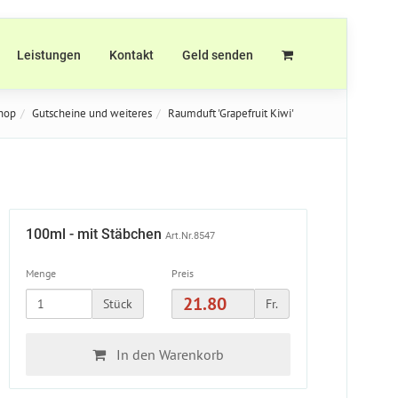
Leistungen
Kontakt
Geld senden
hop
Gutscheine und weiteres
Raumduft 'Grapefruit Kiwi'
100ml - mit Stäbchen
Art.Nr.8547
Menge
Preis
Stück
Fr.
In den Warenkorb